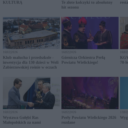
KULTURĄ
Te złote kolczyki to absolutny
rest
hit sezonu
16|02|2026
16|02|2026
16|02
Klub malucha i przedszkole -
Górnicza Orkiestra Perłą
KGW
inwestycja dla 130 dzieci w Woli
Powiatu Wielickiego!
70-l
Zabierzowskiej rośnie w oczach
16|02|2026
16|02|2026
13|02
Wystawa Gołębi Ras
Perły Powiatu Wielickiego 2026
Wygr
Małopolskich za nami
rozdane