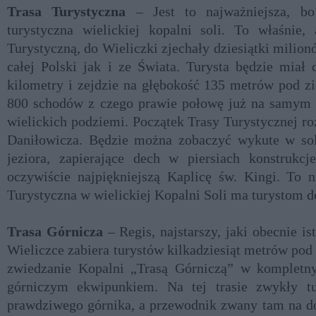
Trasa Turystyczna
– Jest to najważniejsza, bo 
turystyczna wielickiej kopalni soli. To właśnie,
Turystyczną, do Wieliczki zjechały dziesiątki milio
całej Polski jak i ze Świata. Turysta będzie miał
kilometry i zejdzie na głębokość 135 metrów pod z
800 schodów z czego prawie połowę już na samym 
wielickich podziemi. Początek Trasy Turystycznej r
Daniłowicza. Będzie można zobaczyć wykute w so
jeziora, zapierające dech w piersiach konstrukcj
oczywiście najpiękniejszą Kaplicę św. Kingi. To 
Turystyczna w wielickiej Kopalni Soli ma turystom d
Trasa Górnicza
– Regis, najstarszy, jaki obecnie is
Wieliczce zabiera turystów kilkadziesiąt metrów pod
zwiedzanie Kopalni „Trasą Górniczą” w kompletn
górniczym ekwipunkiem. Na tej trasie zwykły t
prawdziwego górnika, a przewodnik zwany tam na d