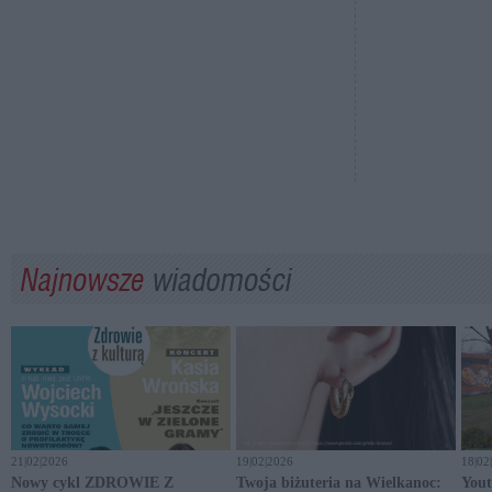
21|02|2026
19|02|2026
18|02
Nowy cykl ZDROWIE Z
Twoja biżuteria na Wielkanoc:
Yout