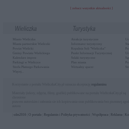
[ zobacz wszystkie aktualności ]
Miasto Wieliczka
Atrakcje turystyczne
Ur
Miasta partnerskie Wieliczki
Informator turystyczny
St
Powiat Wielicki
Kopalnia Soli "Wieliczka"
Po
Gminy Powiatu Wielickiego
Punkt Informacji Turystycznej
Ur
Kalendarz imprez
Szlaki turystyczne
Są
Parkingi w Wieliczce
Plan miasta
Po
Strefa Płatnego Parkowania
Wirtualny spacer
St
Więcej...
Korzystanie z portalu WieliczkaCity.pl oznacza akceptację
regulaminu
Materiały (teksty, zdjęcia, filmy, grafiki) publikowane na portalu WieliczkaCity.pl są
chronione
prawem autorskim i zabrania sie ich kopiowania oraz publikowania bez pisemnej zgo
autora
|
sdm2016
|
O portalu
|
Regulamin i Polityka prywatności
|
Współpraca
|
Reklama
|
Ko